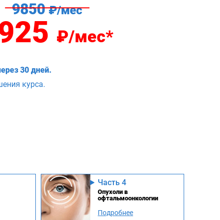
9850
₽/мес
925
₽/мес*
ерез 30 дней.
шения курса.
Часть 4
Опухоли в
офтальмоонкологии
Подробнее