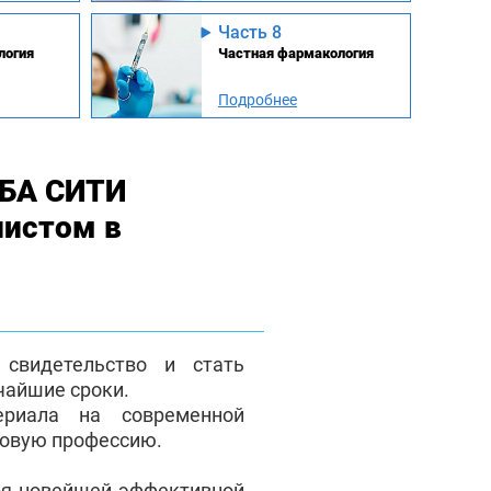
Часть 8
логия
Частная фармакология
Подробнее
МБА СИТИ
листом в
свидетельство и стать
чайшие сроки.
ериала на современной
новую профессию.
ря новейшей эффективной