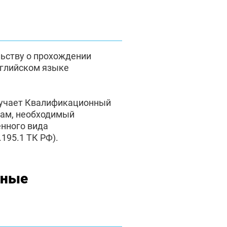
льству о прохождении
нглийском языке
лучает Квалификационный
там, необходимый
енного вида
195.1 ТК РФ).
нные