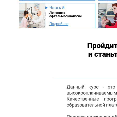
Часть 5
Лечение в
офтальмоонкологии
Подробнее
Пройдит
и стань
Данный курс - это 
высокооплачиваемым с
Качественные прог
образовательной плат
Процесс получения о