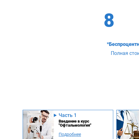
8
*Беспроцентн
Полная сто
Часть 1
Введение в курс
"Офтальмология"
Подробнее