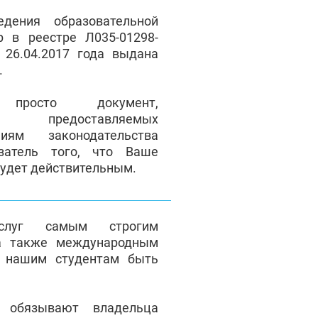
дения образовательной
р в реестре Л035-01298-
 26.04.2017 года выдана
ы.
осто документ,
ие предоставляемых
иям законодательства
затель того, что Ваше
будет действительным.
услуг самым строгим
а также международным
т нашим студентам быть
я обязывают владельца