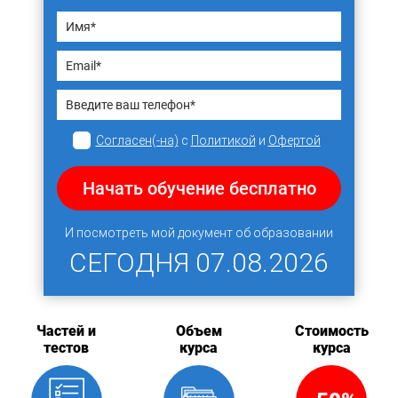
Согласен(-на)
с
Политикой
и
Офертой
Начать обучение бесплатно
И посмотреть мой документ об образовании
СЕГОДНЯ
07.08.2026
Частей и
Объем
Стоимость
тестов
курса
курса