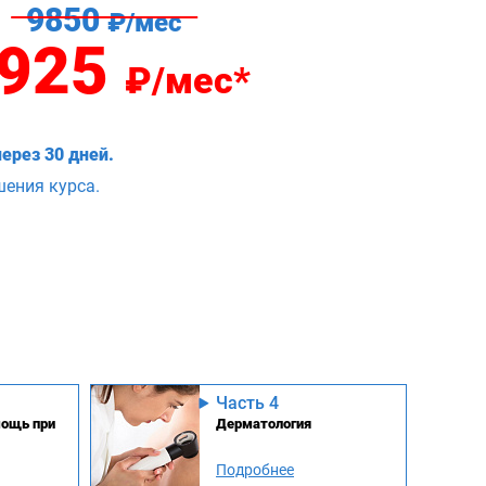
9850
₽/мес
925
₽/мес*
ерез 30 дней.
шения курса.
Часть 4
ощь при
Дерматология
ких и
Подробнее
еских