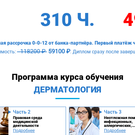
310 Ч.
4
ая рассрочка 0-0-12 от банка-партнёра. Первый платёж ч
118200 ₽
59100 ₽
имость:
. Диплом сразу после завер
Программа курса обучения
ДЕРМАТОЛОГИЯ
Часть 2
Часть 3
Правовая среда
Неотложная пом
медицинской
инфекционных,
деятельности
аллергических,
дерматологичес
Подробнее
Подробнее
эндокринологич