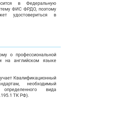
сится в Федеральную
стему ФИС ФРДО, поэтому
жет удостовериться в
ому о профессиональной
м на английском языке
лучает Квалификационный
андартам, необходимый
 определенного вида
195.1 ТК РФ).