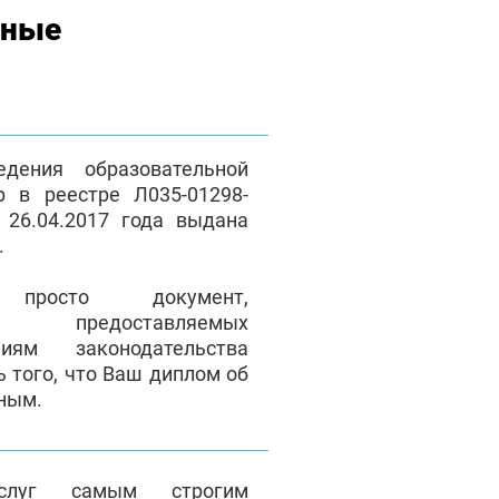
нные
дения образовательной
р в реестре Л035-01298-
 26.04.2017 года выдана
.
осто документ,
ие предоставляемых
иям законодательства
ь того, что Ваш диплом об
ьным.
услуг самым строгим