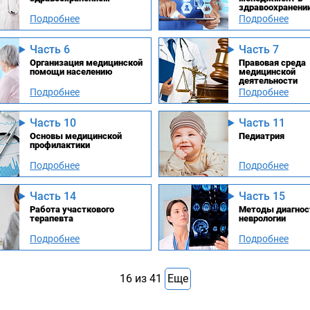
здравоохранени
Подробнее
Подробнее
Часть 6
Часть 7
Организация медицинской
Правовая среда
помощи населению
медицинской
деятельности
Подробнее
Подробнее
Часть 10
Часть 11
Основы медицинской
Педиатрия
профилактики
Подробнее
Подробнее
Часть 14
Часть 15
Работа участкового
Методы диагнос
терапевта
неврологии
Подробнее
Подробнее
16
из
41
Еще