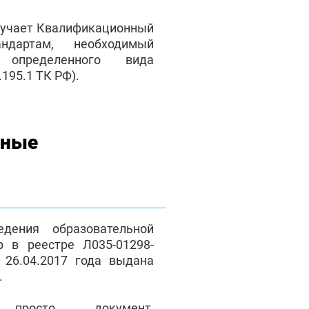
лучает Квалификационный
андартам, необходимый
 определенного вида
195.1 ТК РФ).
нные
дения образовательной
р в реестре Л035-01298-
 26.04.2017 года выдана
.
осто документ,