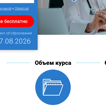
итикой
и
Офертой
е бесплатно
ент об образовании
7.08.2026
Объем курса