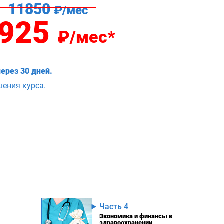
11850
₽/мес
925
₽/мес*
ерез 30 дней.
шения курса.
Часть 4
Экономика и финансы в
здравоохранении