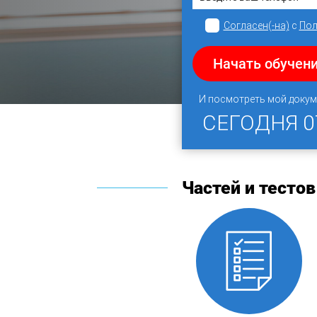
Согласен(-на)
с
Пол
Начать обучени
И посмотреть мой докум
СЕГОДНЯ
0
Частей и тестов