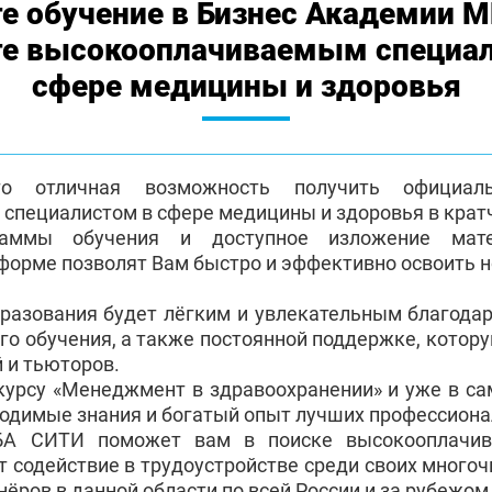
е обучение в Бизнес Академии 
те высокооплачиваемым специа
сфере медицины и здоровья
о отличная возможность получить официа
пециалистом в сфере медицины и здоровья в крат
раммы обучения и доступное изложение мат
форме позволят Вам быстро и эффективно освоить 
бразования будет лёгким и увлекательным благода
го обучения, а также постоянной поддержке, котор
 и тьюторов.
 курсу «Менеджмент в здравоохранении» и уже в с
ходимые знания и богатый опыт лучших профессиона
БА СИТИ поможет вам в поиске высокооплачив
т содействие в трудоустройстве среди своих много
ёров в данной области по всей России и за рубежом