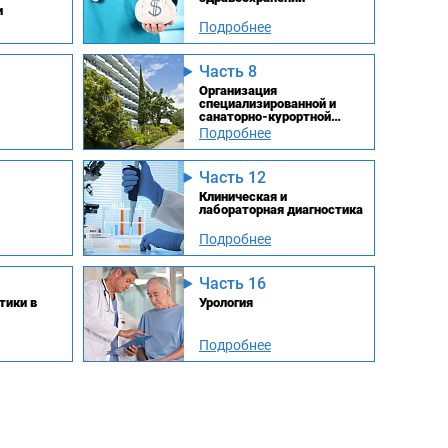
и
Подробнее
Часть 8
Организация
специализированной и
санаторно-курортной
медицинской помощи
Подробнее
населению
Часть 12
Клиническая и
лабораторная диагностика
Подробнее
Часть 16
тики в
Урология
Подробнее