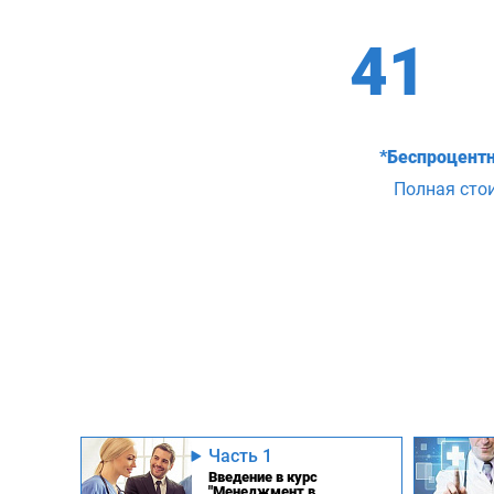
41
*Беспроцентн
Полная сто
Часть 1
Введение в курс
"Менеджмент в