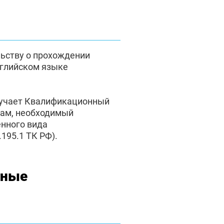
льству о прохождении
нглийском языке
лучает Квалификационный
там, необходимый
енного вида
195.1 ТК РФ).
нные