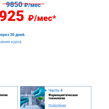
9850
₽/мес
925
₽/мес*
ерез 30 дней.
шения курса.
Часть 4
логия
Фармацевтическая
технология
Подробнее