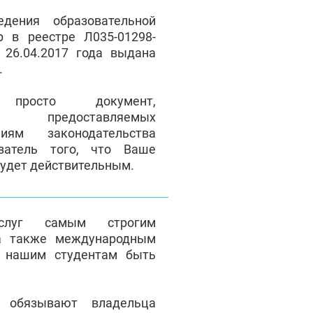
дения образовательной
р в реестре Л035-01298-
 26.04.2017 года выдана
ы.
осто документ,
ие предоставляемых
иям законодательства
затель того, что Ваше
будет действительным.
услуг самым строгим
а также международным
т нашим студентам быть
я обязывают владельца