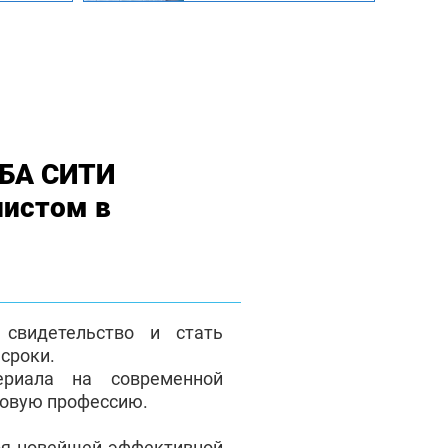
МБА СИТИ
листом в
свидетельство и стать
сроки.
ериала на современной
новую профессию.
ря новейшей эффективной