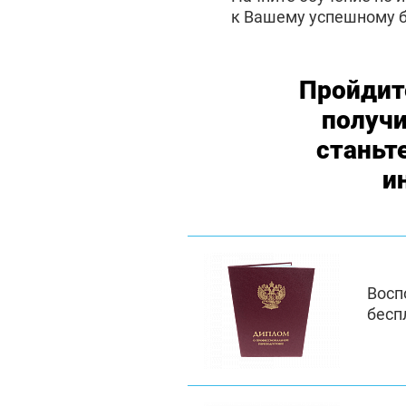
к Вашему успешному 
Пройдит
получ
станьт
и
Восп
бесп