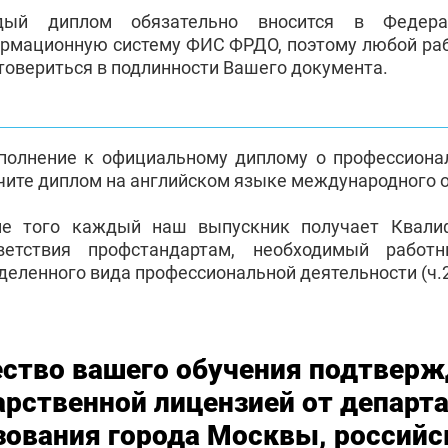
дый диплом обязательно вносится в Федерал
рмационную систему ФИС ФРДО, поэтому любой раб
товериться в подлинности Вашего документа.
полнение к официальному диплому о профессиона
чите диплом на английском языке международного 
е того каждый наш выпускник получает Квали
ветствия профстандартам, необходимый работ
деленного вида профессиональной деятельности (ч.2 
ество вашего обучения подтверж
арственной лицензией от департ
зования города Москвы, российс