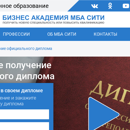
нное образование
ПРОФЕССИИ
ОБ МБА СИТИ
КОНТАКТЫ
ние официального диплома
е получение
ого диплома
 в своем дипломе
ение и закажите
ку диплома