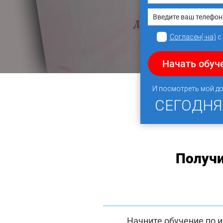
Согласен(-на)
с
Начать обуч
И посмотреть мой д
СЕГОДН
Получ
Начните обучение по 