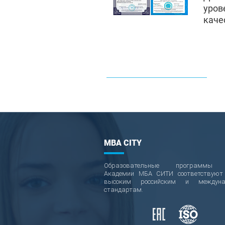
уров
каче
MBA CITY
Образовательные программы 
Академии МБА СИТИ соответствую
высоким российским и междуна
стандартам.