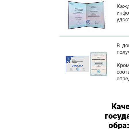
Каж
инфо
удос
В до
полу
Кром
соот
опре
Кач
госуд
обра