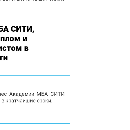
БА СИТИ,
плом и
истом в
ти
знес Академии МБА СИТИ
 в кратчайшие сроки.