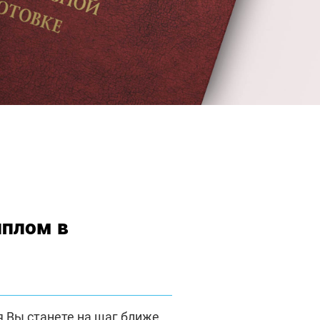
плом в
я Вы станете на шаг ближе