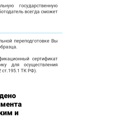
ьную государственную
отодатель всегда сможет
льной переподготовке Вы
образца.
фикационный сертификат
нику для осуществления
ст.195.1 ТК РФ).
дено
амента
ким и