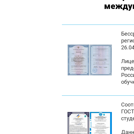
междун
Бес
реги
26.0
Лиц
пре
Росс
обуч
Соот
ГОСТ
студ
Данн