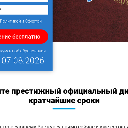
Политикой
и
Офертой
ение бесплатно
окумент об образовании
Я
07.08.2026
ите престижный официальный ди
кратчайшие сроки
интересующему Вас курсу прямо сейчас и уже сегодн