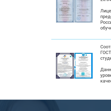
Лиц
пре
Росс
обуч
Соот
ГОСТ
студ
Данн
уров
каче