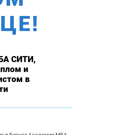
ЦЕ!
БА СИТИ,
плом и
истом в
ти
ие в Бизнес Академии МБА