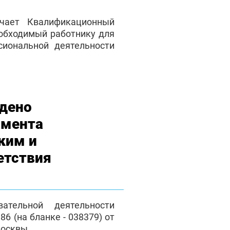
чает Квалификационный
еобходимый работнику для
сиональной деятельности
дено
амента
ким и
етствия
ательной деятельности
6 (на бланке - 038379) от
Москвы.