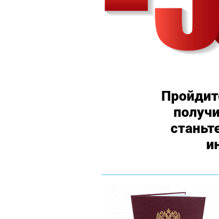
Пройдит
получ
станьт
и