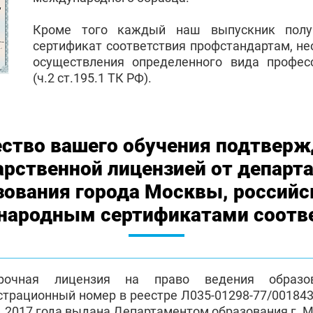
Кроме того каждый наш выпускник полу
сертификат соответствия профстандартам, н
осуществления определенного вида профес
(ч.2 ст.195.1 ТК РФ).
ество вашего обучения подтверж
арственной лицензией от департ
зования города Москвы, российс
ародным сертификатами соотв
срочная лицензия на право ведения образов
страционный номер в реестре Л035-01298-77/0018438
4.2017 года выдана Департаментом образования г. 