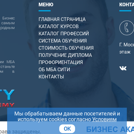
МЕНЮ
КОНТ
Бизнес
ГЛАВНАЯ СТРАНИЦА
т самым
КАТАЛОГ КУРСОВ
родным
КАТАЛОГ ПРОФЕССИЙ
СИСТЕМА ОБУЧЕНИЯ
Г. Мос
СТОИМОСТЬ ОБУЧЕНИЯ
этаж
ПОЛУЧЕНИЕ ДИПЛОМА
мии МБА
ПРОФОРИЕНТАЦИЯ
 станьте
ОБ МБА СИТИ
стом в
КОНТАКТЫ
Мы обрабатываем данные посетителей и
используем cookies согласно
Условиям
OK
права защищены.