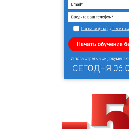
Согласен(-на)
с
Политик
Начать обучение б
И посмотреть мой документ 
СЕГОДНЯ
06.