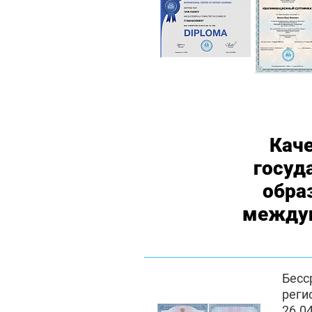
Кач
госуд
обра
междун
Бес
реги
26.0