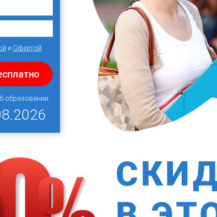
ой
и
Офертой
есплатно
об образовании
08.2026
СКИ
В ЭТ