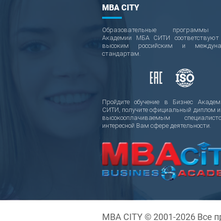
MBA CITY
Образовательные программы 
Академии МБА СИТИ соответствую
высоким российским и междуна
стандартам.
Пройдите обучение в Бизнес Акаде
СИТИ, получите официальный диплом и
высокооплачиваемым специали
интересной Вам сфере деятельности.
MBA CITY © 2001-2026 Все 