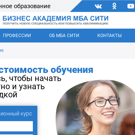
нное образование
ПРОФЕССИИ
ОБ МБА СИТИ
КОНТАКТЫ
ия
стоимость обучения
ь, чтобы начать
но и узнать
идкой
ионный курс