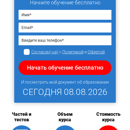
Начните обучение бесплатно
Согласен(-на)
с
Политикой
и
Офертой
Начать обучение бесплатно
И посмотреть мой документ об образовании
СЕГОДНЯ
08.08.2026
Частей и
Объем
Стоимость
тестов
курса
курса