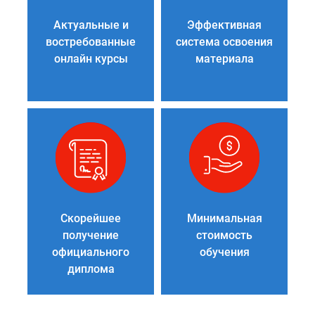
Актуальные и
Эффективная
востребованные
система освоения
онлайн курсы
материала
Скорейшее
Минимальная
получение
стоимость
официального
обучения
диплома