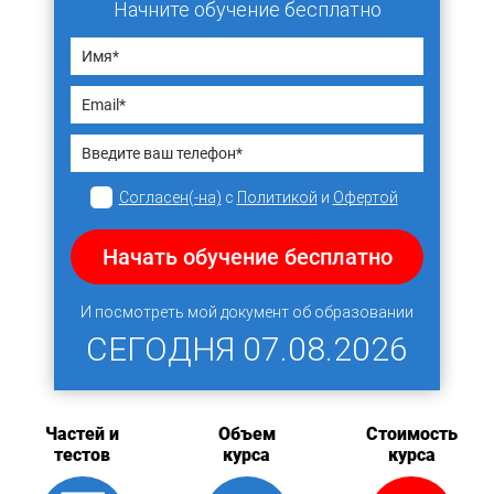
Начните обучение бесплатно
Согласен(-на)
с
Политикой
и
Офертой
Начать обучение бесплатно
И посмотреть мой документ об образовании
СЕГОДНЯ
07.08.2026
Частей и
Объем
Стоимость
тестов
курса
курса