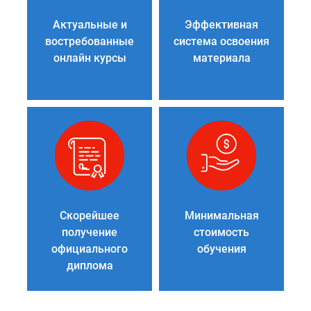
Актуальные и
Эффективная
востребованные
система освоения
онлайн курсы
материала
Скорейшее
Минимальная
получение
стоимость
официального
обучения
диплома