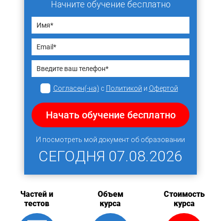
Начните обучение бесплатно
Согласен(-на)
с
Политикой
и
Офертой
Начать обучение бесплатно
И посмотреть мой документ об образовании
СЕГОДНЯ
07.08.2026
Частей и
Объем
Стоимость
тестов
курса
курса