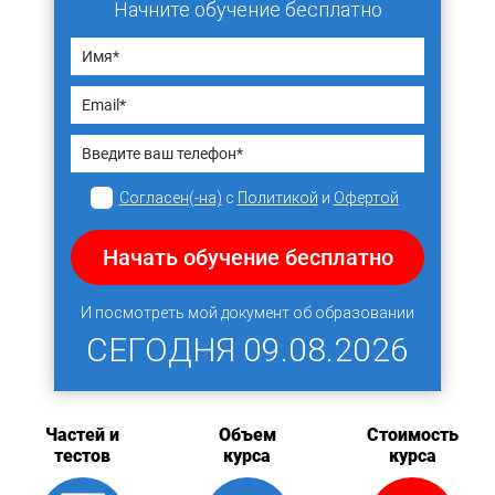
Начните обучение бесплатно
Согласен(-на)
с
Политикой
и
Офертой
Начать обучение бесплатно
И посмотреть мой документ об образовании
СЕГОДНЯ
09.08.2026
Частей и
Объем
Стоимость
тестов
курса
курса