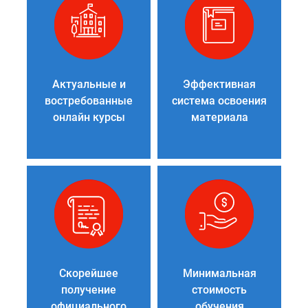
Актуальные и
Эффективная
востребованные
система освоения
онлайн курсы
материала
Скорейшее
Минимальная
получение
стоимость
официального
обучения