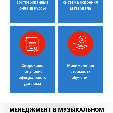
востребованные
система освоения
онлайн курсы
материала
Скорейшее
Минимальная
получение
стоимость
официального
обучения
диплома
МЕНЕДЖМЕНТ В МУЗЫКАЛЬНОМ