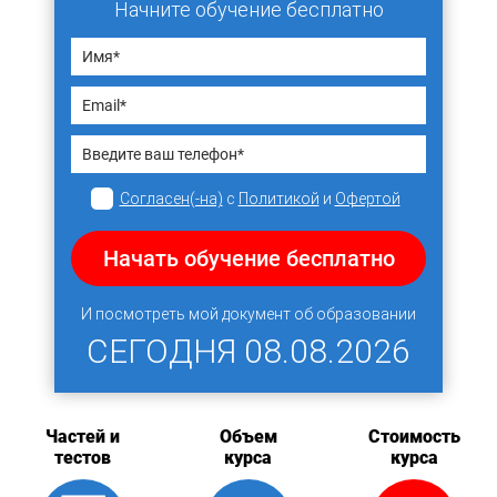
Начните обучение бесплатно
Согласен(-на)
с
Политикой
и
Офертой
Начать обучение бесплатно
И посмотреть мой документ об образовании
СЕГОДНЯ
08.08.2026
Частей и
Объем
Стоимость
тестов
курса
курса