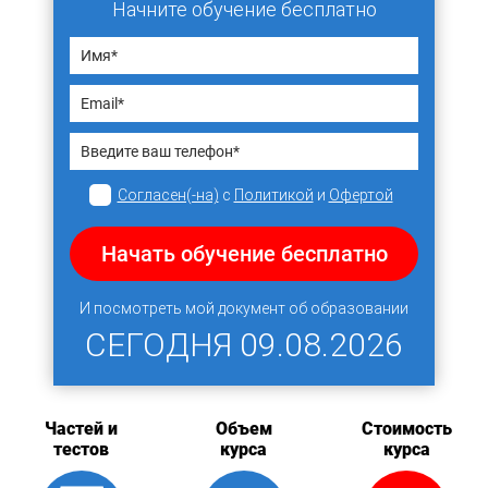
Начните обучение бесплатно
Согласен(-на)
с
Политикой
и
Офертой
Начать обучение бесплатно
И посмотреть мой документ об образовании
СЕГОДНЯ
09.08.2026
Частей и
Объем
Стоимость
тестов
курса
курса