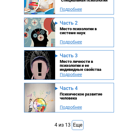
"Специальная психология"
Подробнее
Часть 2
Место психологии в
системе наук
Подробнее
Часть 3
Место личности в
психологии и ее
индивидные свойства
Подробнее
Часть 4
Психическое развитие
человека
Подробнее
4
из
13
Еще