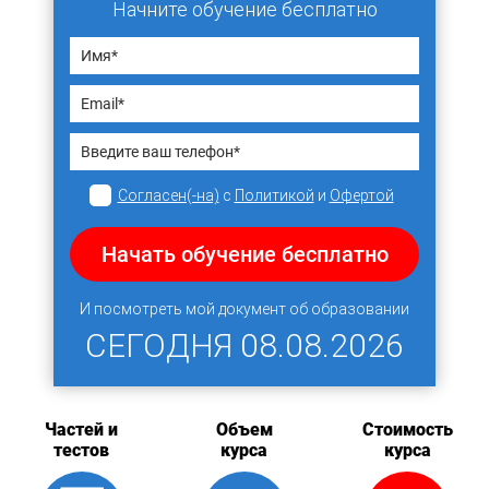
Начните обучение бесплатно
Согласен(-на)
с
Политикой
и
Офертой
Начать обучение бесплатно
И посмотреть мой документ об образовании
СЕГОДНЯ
08.08.2026
Частей и
Объем
Стоимость
тестов
курса
курса