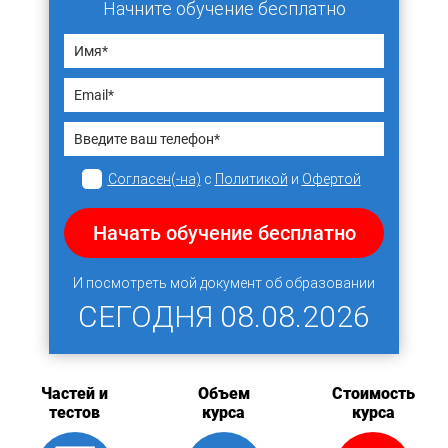
Начните обучение бесплатно
Согласен(-на)
с
Политикой
и
Офертой
Начать обучение бесплатно
И посмотреть мой документ об образовании
СЕГОДНЯ
08.08.2026
Частей и
Объем
Стоимость
тестов
курса
курса