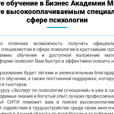
е обучение в Бизнес Академии 
те высокооплачиваемым специа
сфере психологии
о отличная возможность получить официа
пециалистом в сфере психологии в кратчайшие сро
раммы обучения и доступное изложение мат
форме позволят Вам быстро и эффективно освоить 
бразования будет лёгким и увлекательным благода
го обучения, а также постоянной поддержке, котор
 и тьюторов.
курсу «Эксперт по психологии отношений» и уже в 
ходимые знания и богатый опыт лучших профессиона
БА СИТИ поможет вам в поиске высокооплачив
т содействие в трудоустройстве среди своих много
ёров в данной области по всей России и за рубежом