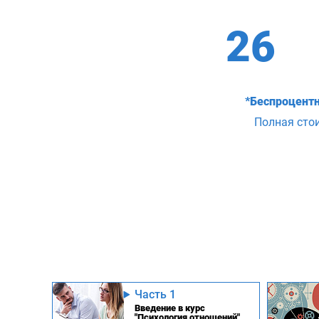
26
*Беспроцентн
Полная сто
Часть 1
Введение в курс
"Психология отношений"