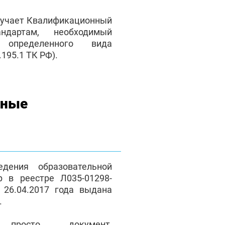
лучает Квалификационный
андартам, необходимый
 определенного вида
195.1 ТК РФ).
нные
дения образовательной
р в реестре Л035-01298-
 26.04.2017 года выдана
.
осто документ,