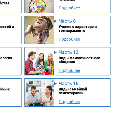
йства
Подробнее
Часть 8
остей и
Учение о характере и
темпераменте
Подробнее
Часть 12
ология
Виды межличностного
общения
Подробнее
Часть 16
ейных
Виды семейной
психотерапии
Подробнее