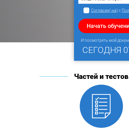
Согласен(-на)
с
Пол
Начать обучени
И посмотреть мой докум
СЕГОДНЯ
0
Частей и тестов