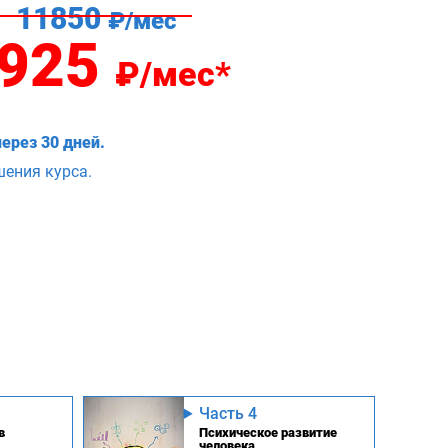
11850
₽/мес
925
₽/мес*
ерез 30 дней.
шения курса.
Часть 4
в
Психическое развитие
человека