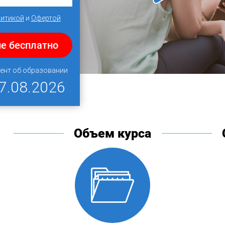
итикой
и
Офертой
е бесплатно
ент об образовании
7.08.2026
Объем курса