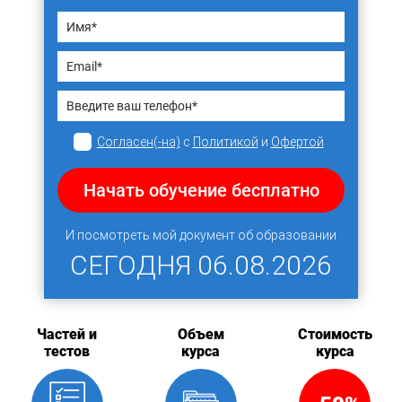
Согласен(-на)
с
Политикой
и
Офертой
Начать обучение бесплатно
И посмотреть мой документ об образовании
СЕГОДНЯ
06.08.2026
Частей и
Объем
Стоимость
тестов
курса
курса