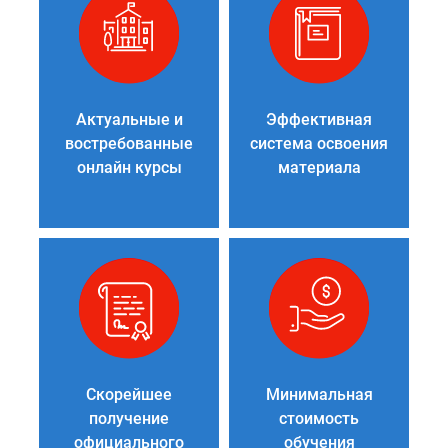
Актуальные и
Эффективная
востребованные
система освоения
онлайн курсы
материала
Скорейшее
Минимальная
получение
стоимость
официального
обучения