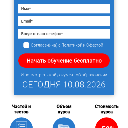
Согласен(-на)
с
Политикой
и
Офертой
Начать обучение бесплатно
И посмотреть мой документ об образовании
СЕГОДНЯ
10.08.2026
Частей и
Объем
Стоимость
тестов
курса
курса