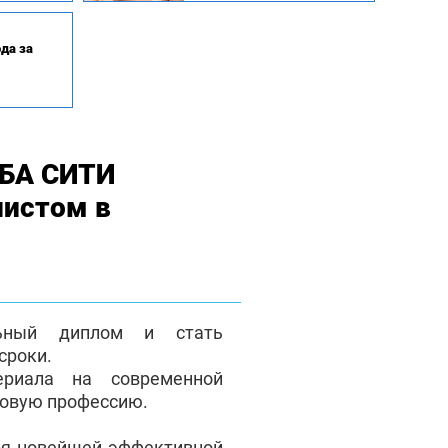
да за
МБА СИТИ
листом в
льный диплом и стать
сроки.
ериала на современной
новую профессию.
ря новейшей эффективной