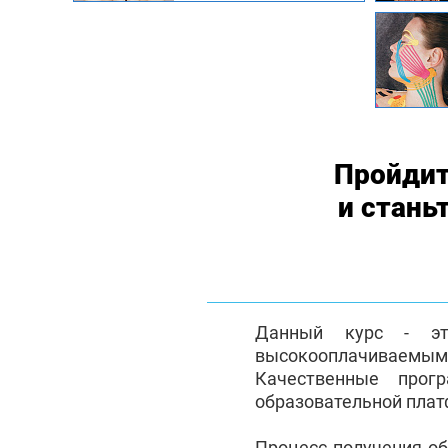
Пройдит
и стань
Данный курс - эт
высокооплачиваемым с
Качественные прог
образовательной плат
Процесс получения о