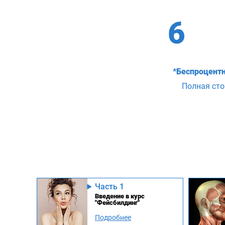
6
*Беспроцентн
Полная ст
Часть 1
Введение в курс
"Фейсбилдинг"
Подробнее