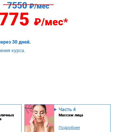
7550
₽/мес
775
₽/мес*
ерез 30 дней.
ения курса.
Часть 4
зличных
Массаж лица
а
Подробнее