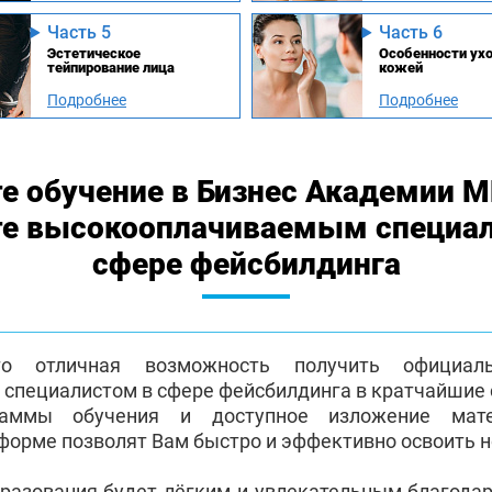
Часть 5
Часть 6
Эстетическое
Особенности ухо
тейпирование лица
кожей
Подробнее
Подробнее
е обучение в Бизнес Академии 
те высокооплачиваемым специа
сфере фейсбилдинга
о отличная возможность получить официа
пециалистом в сфере фейсбилдинга в кратчайшие 
раммы обучения и доступное изложение мат
форме позволят Вам быстро и эффективно освоить 
бразования будет лёгким и увлекательным благода