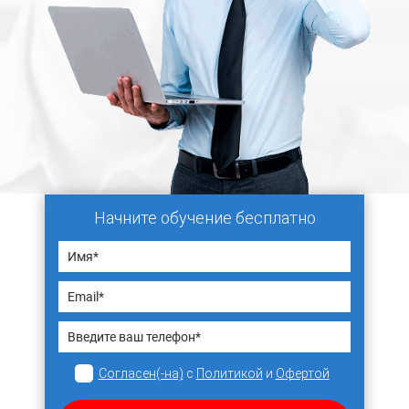
Начните обучение бесплатно
Согласен(-на)
с
Политикой
и
Офертой