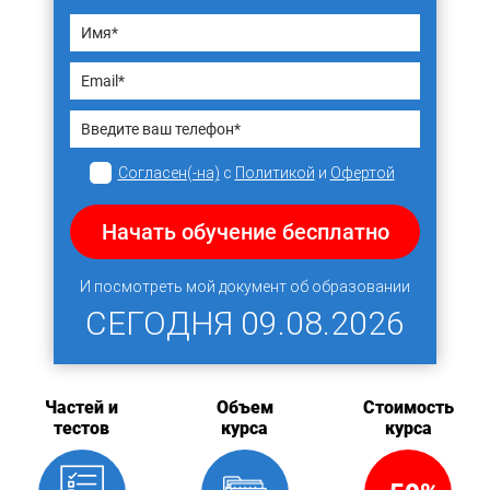
Согласен(-на)
с
Политикой
и
Офертой
Начать обучение бесплатно
И посмотреть мой документ об образовании
СЕГОДНЯ
09.08.2026
Частей и
Объем
Стоимость
тестов
курса
курса