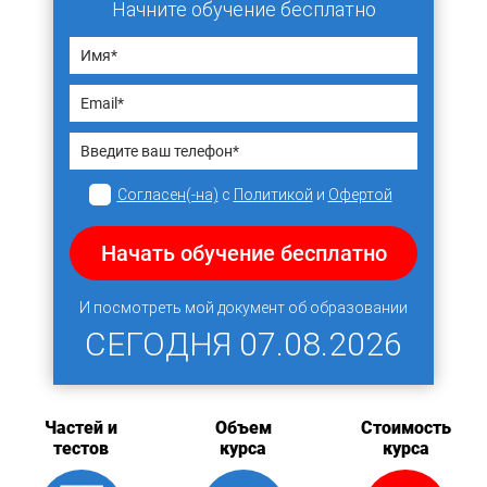
Начните обучение бесплатно
Согласен(-на)
с
Политикой
и
Офертой
Начать обучение бесплатно
И посмотреть мой документ об образовании
СЕГОДНЯ
07.08.2026
Частей и
Объем
Стоимость
тестов
курса
курса