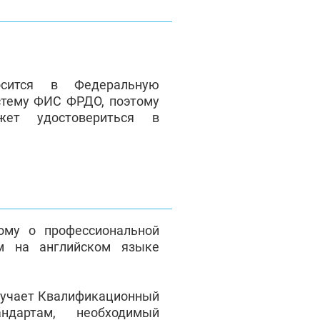
сится в Федеральную
стему ФИС ФРДО, поэтому
жет удостовериться в
ому о профессиональной
м на английском языке
лучает Квалификационный
андартам, необходимый