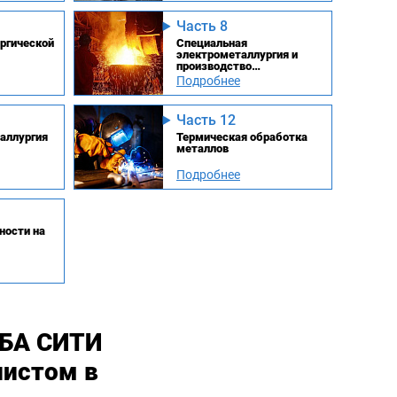
Часть 8
ргической
Специальная
электрометаллургия и
производство
ферросплавов
Подробнее
Часть 12
аллургия
Термическая обработка
металлов
Подробнее
ности на
МБА СИТИ
листом в