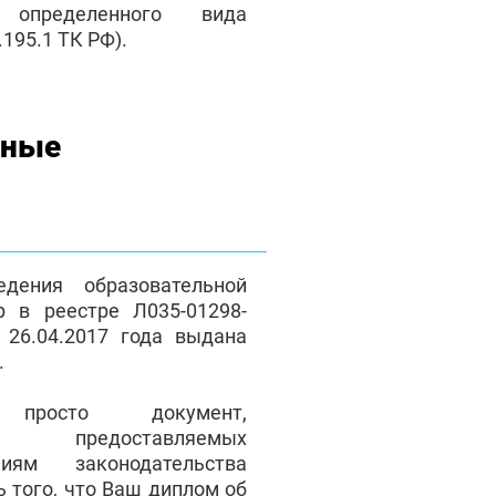
 определенного вида
195.1 ТК РФ).
нные
дения образовательной
р в реестре Л035-01298-
 26.04.2017 года выдана
.
осто документ,
ие предоставляемых
иям законодательства
ь того, что Ваш диплом об