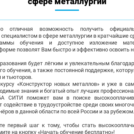
сфере металлургии
о отличная возможность получить официа
пециалистом в сфере металлургии в кратчайшие с
раммы обучения и доступное изложение мат
форме позволят Вам быстро и эффективно освоить 
бразования будет лёгким и увлекательным благода
го обучения, а также постоянной поддержке, котор
 и тьюторов.
 курсу «Конструктор новых металлов» и уже в с
ходимые знания и богатый опыт лучших профессиона
БА СИТИ поможет вам в поиске высокооплачив
т содействие в трудоустройстве среди своих много
ёров в данной области по всей России и за рубежом
те первый шаг к тому, чтобы стать высокоопла
ите на кнопку «Начать обучение бесплатно»!