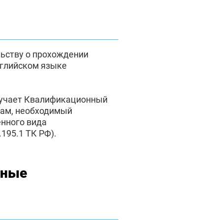
льству о прохождении
нглийском языке
лучает Квалификационный
там, необходимый
енного вида
195.1 ТК РФ).
нные