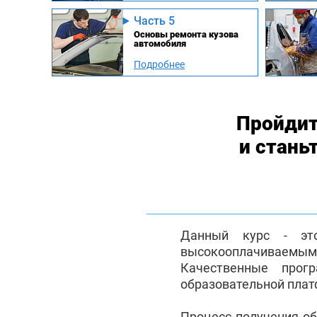
Часть 5
Основы ремонта кузова
автомобиля
Подробнее
Пройдит
и стань
Данный курс - эт
высокооплачиваемым с
Качественные прог
образовательной плат
Процесс получения о