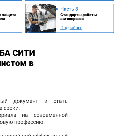
Часть 8
я защита
Стандарты работы
иля
автосервиса
Подробнее
МБА СИТИ
листом в
ный документ и стать
 сроки.
ериала на современной
новую профессию.
ря новейшей эффективной