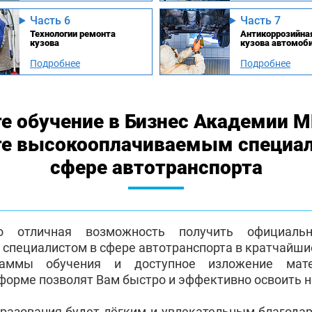
Часть 6
Часть 7
Технологии ремонта
Антикоррозийна
кузова
кузова автомоб
Подробнее
Подробнее
е обучение в Бизнес Академии 
те высокооплачиваемым специа
сфере автотранспорта
о отличная возможность получить официаль
пециалистом в сфере автотранспорта в кратчайшие
раммы обучения и доступное изложение мат
форме позволят Вам быстро и эффективно освоить 
бразования будет лёгким и увлекательным благода