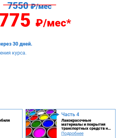
7550
₽/мес
775
₽/мес*
ерез 30 дней.
ения курса.
Часть 4
обиля
Лакокрасочные
материалы и покрытия
транспортных средств на
их основе
Подробнее