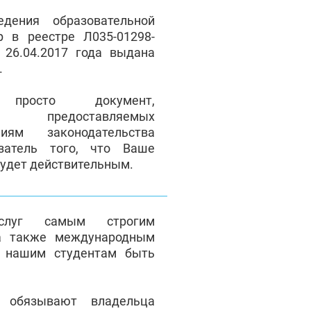
дения образовательной
р в реестре Л035-01298-
 26.04.2017 года выдана
ы.
осто документ,
ие предоставляемых
иям законодательства
затель того, что Ваше
будет действительным.
услуг самым строгим
а также международным
т нашим студентам быть
я обязывают владельца