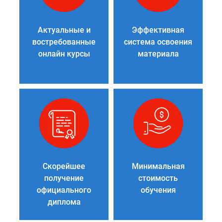
Актуальные и
Эффективная
востребованные
система освоения
онлайн курсы
материала
Скорейшее
Минимальная
получение
стоимость
официального
обучения
диплома