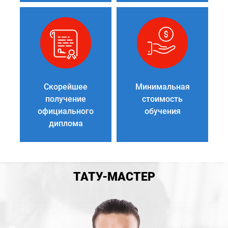
Скорейшее
Минимальная
получение
стоимость
официального
обучения
диплома
ТАТУ-МАСТЕР