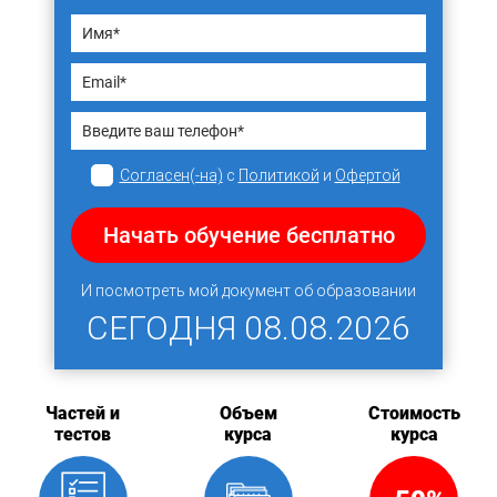
Согласен(-на)
с
Политикой
и
Офертой
Начать обучение бесплатно
И посмотреть мой документ об образовании
СЕГОДНЯ
08.08.2026
Частей и
Объем
Стоимость
тестов
курса
курса