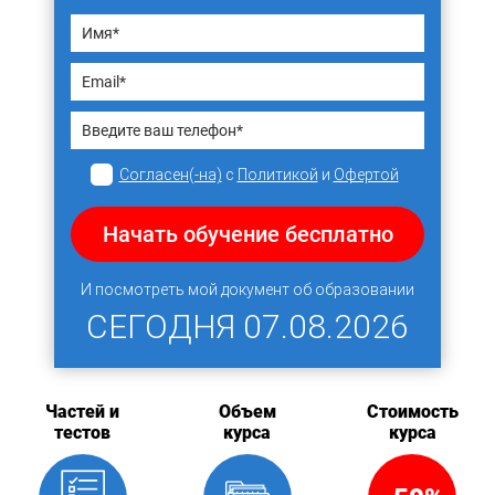
Согласен(-на)
с
Политикой
и
Офертой
Начать обучение бесплатно
И посмотреть мой документ об образовании
СЕГОДНЯ
07.08.2026
Частей и
Объем
Стоимость
тестов
курса
курса