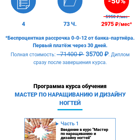
-50%
5950
₽/мес
4
73 Ч.
2975
₽/мес*
*Беспроцентная рассрочка 0-0-12 от банка-партнёра.
Первый платёж через 30 дней.
71400 ₽
35700 ₽
Полная стоимость:
. Диплом
сразу после завершения курса.
Программа курса обучения
МАСТЕР ПО НАРАЩИВАНИЮ И ДИЗАЙНУ
НОГТЕЙ
Часть 1
Введение в курс "Мастер
по наращиванию и
дизайну ногтей"