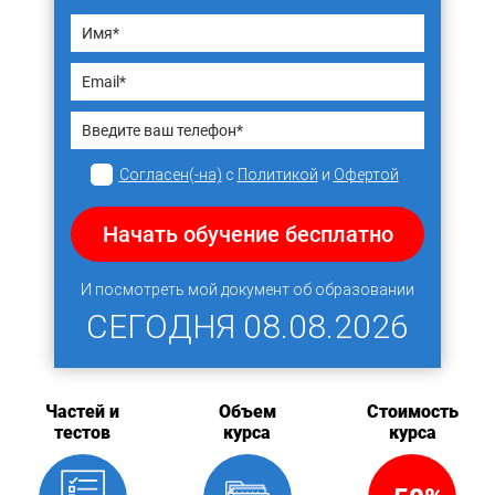
Согласен(-на)
с
Политикой
и
Офертой
Начать обучение бесплатно
И посмотреть мой документ об образовании
СЕГОДНЯ
08.08.2026
Частей и
Объем
Стоимость
тестов
курса
курса