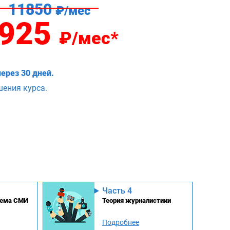
11850
₽/мес
925
₽/мес*
ерез 30 дней.
шения курса.
Часть 4
стема СМИ
Теория журналистики
Подробнее