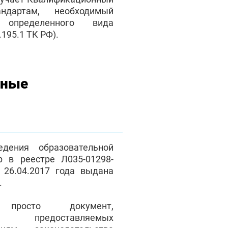
андартам, необходимый
 определенного вида
195.1 ТК РФ).
нные
дения образовательной
р в реестре Л035-01298-
 26.04.2017 года выдана
.
осто документ,
ие предоставляемых