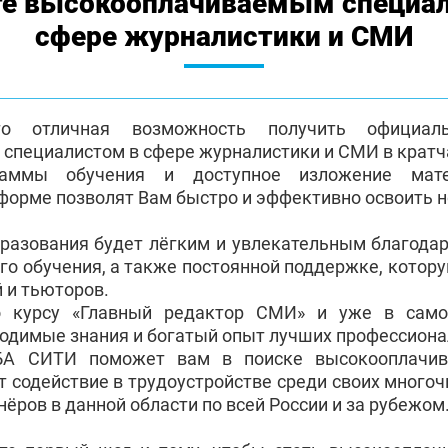
те высокооплачиваемым специа
сфере журналистики и СМИ
о отличная возможность получить официа
пециалистом в сфере журналистики и СМИ в кратч
раммы обучения и доступное изложение мат
форме позволят Вам быстро и эффективно освоить 
бразования будет лёгким и увлекательным благода
го обучения, а также постоянной поддержке, котор
 и тьюторов.
о курсу «Главный редактор СМИ» и уже в сам
ходимые знания и богатый опыт лучших профессиона
БА СИТИ поможет вам в поиске высокооплачив
т содействие в трудоустройстве среди своих много
ёров в данной области по всей России и за рубежом