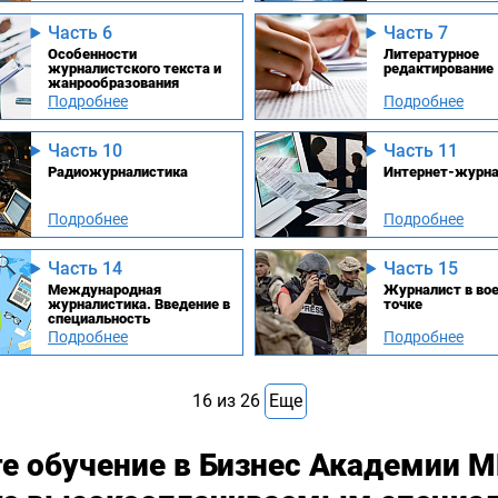
Часть 6
Часть 7
Особенности
Литературное
журналистского текста и
редактирование
жанрообразования
Подробнее
Подробнее
Часть 10
Часть 11
Радиожурналистика
Интернет-журна
Подробнее
Подробнее
Часть 14
Часть 15
Международная
Журналист в во
журналистика. Введение в
точке
специальность
Подробнее
Подробнее
16
из
26
Еще
е обучение в Бизнес Академии 