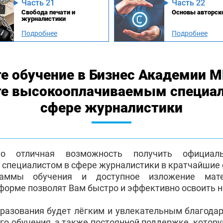
Часть 21
Часть 22
Свобода печати и
Основы авторско
журналистики
Подробнее
Подробнее
е обучение в Бизнес Академии 
те высокооплачиваемым специа
сфере журналистики
о отличная возможность получить официа
пециалистом в сфере журналистики в кратчайшие 
раммы обучения и доступное изложение мат
форме позволят Вам быстро и эффективно освоить 
бразования будет лёгким и увлекательным благода
го обучения, а также постоянной поддержке, котор