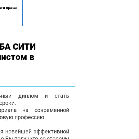
го права
МБА СИТИ
листом в
льный диплом и стать
сроки.
ериала на современной
новую профессию.
ря новейшей эффективной
ую Вы получите со стороны