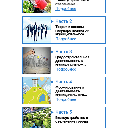
"Благоустройство и
озеленение
муниципальных
Подробнее
территорий"
Часть 2
Теория и основы
государственного и
муниципального
регулирования
Подробнее
Часть 3
Градостроительная
деятельность в
муниципальном
образовании
Подробнее
Часть 4
Формирование и
деятельность
муниципального
хозяйства
Подробнее
Часть 5
Благоустройство и
озеленение города