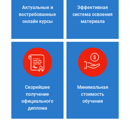
Актуальные и
Эффективная
востребованные
система освоения
онлайн курсы
материала
Скорейшее
Минимальная
получение
стоимость
официального
обучения
диплома