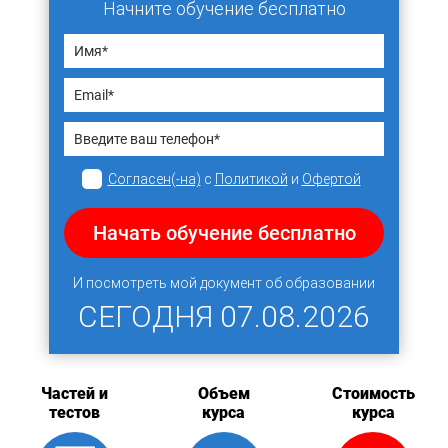
Начните обучение бесплатно
Согласен(-на)
с
Политикой
и
Офертой
Начать обучение бесплатно
И посмотреть мой документ об образовании
СЕГОДНЯ
07.08.2026
Частей и
Объем
Стоимость
тестов
курса
курса