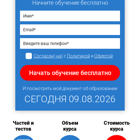
Начните обучение бесплатно
Согласен(-на)
с
Политикой
и
Офертой
Начать обучение бесплатно
И посмотреть мой документ об образовании
СЕГОДНЯ
09.08.2026
Частей и
Объем
Стоимость
тестов
курса
курса