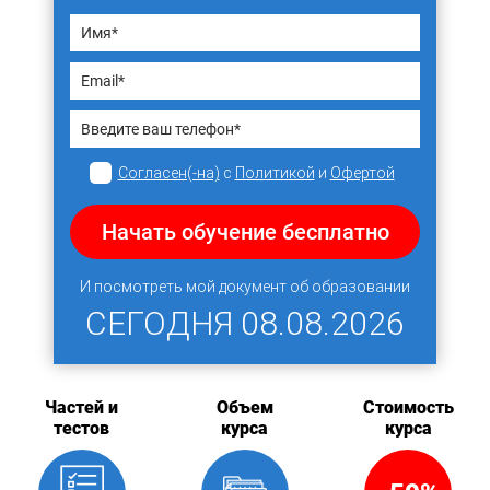
Согласен(-на)
с
Политикой
и
Офертой
Начать обучение бесплатно
И посмотреть мой документ об образовании
СЕГОДНЯ
08.08.2026
Частей и
Объем
Стоимость
тестов
курса
курса