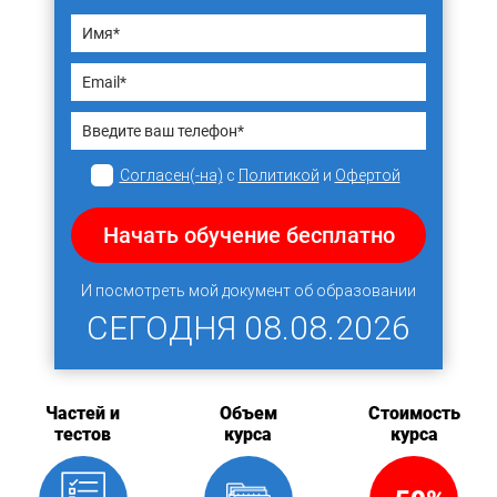
Согласен(-на)
с
Политикой
и
Офертой
Начать обучение бесплатно
И посмотреть мой документ об образовании
СЕГОДНЯ
08.08.2026
Частей и
Объем
Стоимость
тестов
курса
курса