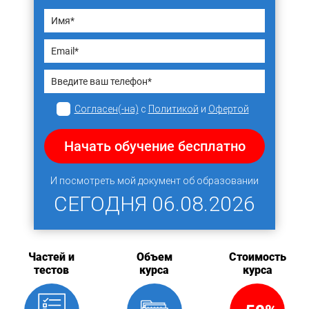
Согласен(-на)
с
Политикой
и
Офертой
Начать обучение бесплатно
И посмотреть мой документ об образовании
СЕГОДНЯ
06.08.2026
Частей и
Объем
Стоимость
тестов
курса
курса