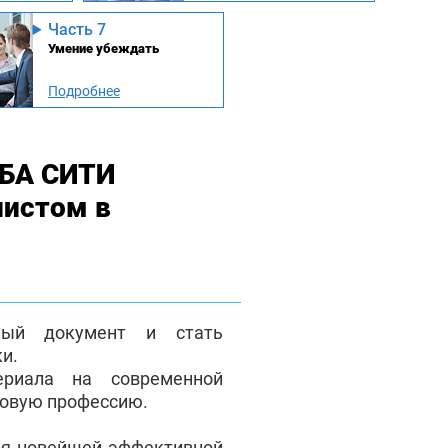
Часть 7
Умение убеждать
Подробнее
МБА СИТИ
листом в
ный документ и стать
и.
ериала на современной
новую профессию.
ря новейшей эффективной