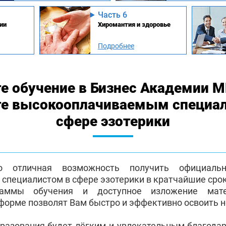
Часть 6
ии
Хиромантия и здоровье
Подробнее
е обучение в Бизнес Академии 
те высокооплачиваемым специа
сфере эзотерики
о отличная возможность получить официаль
пециалистом в сфере эзотерики в кратчайшие срок
раммы обучения и доступное изложение мат
форме позволят Вам быстро и эффективно освоить 
бразования будет лёгким и увлекательным благода