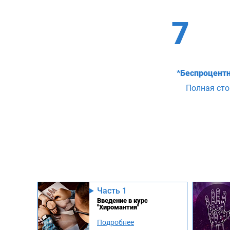
7
*Беспроцентн
Полная ст
Часть 1
Введение в курс
"Хиромантия"
Подробнее