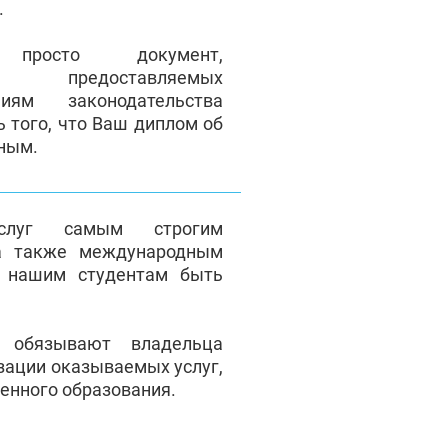
.
осто документ,
ие предоставляемых
иям законодательства
ь того, что Ваш диплом об
ьным.
услуг самым строгим
а также международным
т нашим студентам быть
я обязывают владельца
зации оказываемых услуг,
венного образования.