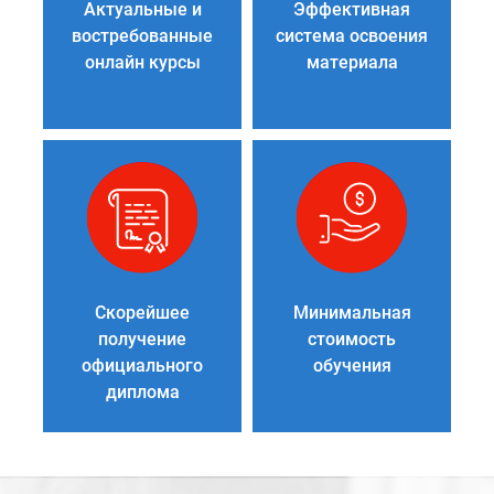
Актуальные и
Эффективная
востребованные
система освоения
онлайн курсы
материала
Скорейшее
Минимальная
получение
стоимость
официального
обучения
диплома