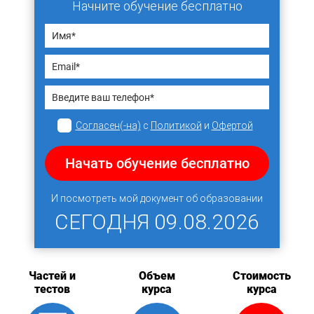
Начните обучение бесплатно
Согласен(-на)
с
Политикой
и
Офертой
Начать обучение бесплатно
И посмотреть мой документ об образовании
СЕГОДНЯ
09.08.2026
Частей и
Объем
Стоимость
тестов
курса
курса