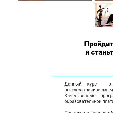
Пройдит
и стань
Данный курс - эт
высокооплачиваемым с
Качественные прог
образовательной плат
Процесс получения о