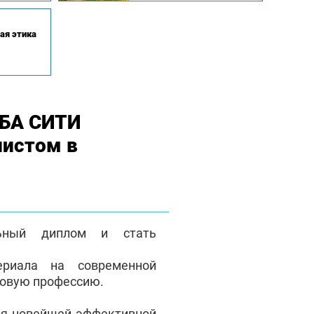
ая этика
МБА СИТИ
листом в
льный диплом и стать
ериала на современной
новую профессию.
ря новейшей эффективной