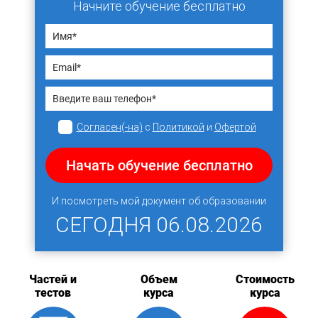
Начните обучение бесплатно
Согласен(-на)
с
Политикой
и
Офертой
Начать обучение бесплатно
И посмотреть мой документ об образовании
СЕГОДНЯ
06.08.2026
Частей и
Объем
Стоимость
тестов
курса
курса