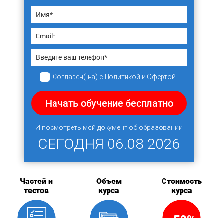
Согласен(-на)
с
Политикой
и
Офертой
Начать обучение бесплатно
И посмотреть мой документ об образовании
СЕГОДНЯ
06.08.2026
Частей и
Объем
Стоимость
тестов
курса
курса