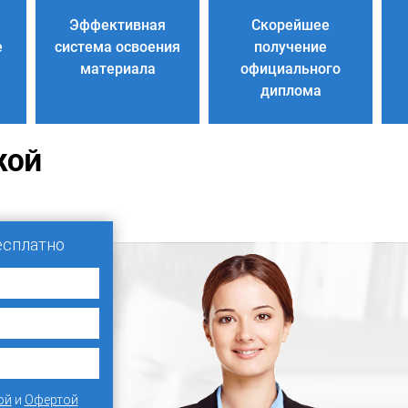
Эффективная
Скорейшее
е
система освоения
получение
материала
официального
диплома
КОЙ
есплатно
ой
и
Офертой