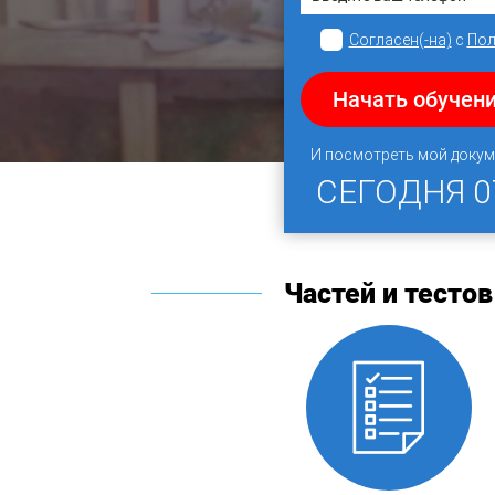
Согласен(-на)
с
Пол
Начать обучени
И посмотреть мой докум
СЕГОДНЯ
0
Частей и тестов