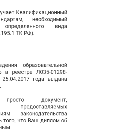
лучает Квалификационный
андартам, необходимый
 определенного вида
195.1 ТК РФ).
дения образовательной
р в реестре Л035-01298-
 26.04.2017 года выдана
.
осто документ,
ие предоставляемых
иям законодательства
ь того, что Ваш диплом об
ьным.