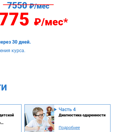
7550
₽/мес
775
₽/мес*
ерез 30 дней.
ения курса.
ТИ
Часть 4
детской
Диагностика одаренности
е
аренных
Подробнее