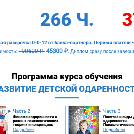
266 Ч.
3
ая рассрочка 0-0-12 от банка-партнёра. Первый платёж ч
90600 ₽
45300 ₽
оимость:
. Диплом сразу после заверш
Программа курса обучения
АЗВИТИЕ ДЕТСКОЙ ОДАРЕННОС
Часть 2
Часть 3
Феномен одаренности в
Понятие и виды 
разных психологических
одаренности.
теориях и концепциях
Психологически
особенности од
Подробнее
Подробнее
детей