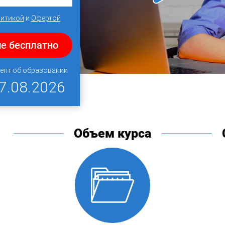
итикой
и
Офертой
е бесплатно
ент об образовании
7.08.2026
Объем курса