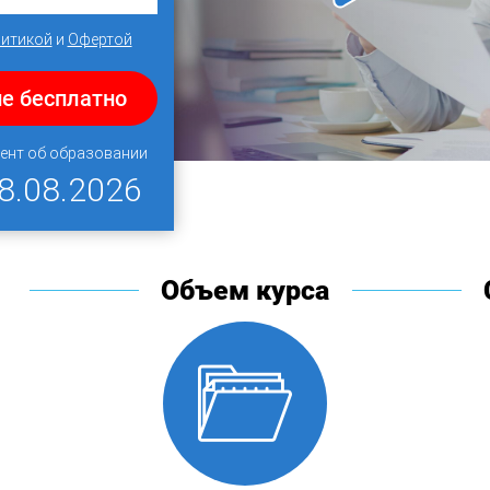
итикой
и
Офертой
е бесплатно
ент об образовании
8.08.2026
Объем курса