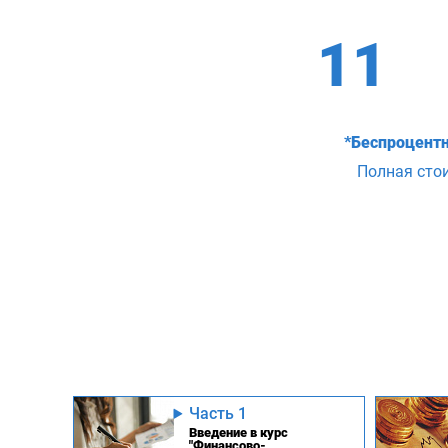
11
*Беспроцентн
Полная сто
Часть 1
Введение в курс
"Финансово-