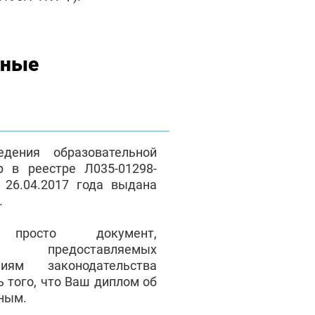
нные
дения образовательной
р в реестре Л035-01298-
 26.04.2017 года выдана
.
осто документ,
ие предоставляемых
иям законодательства
ь того, что Ваш диплом об
ьным.