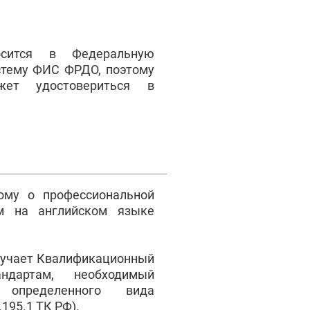
сится в Федеральную
стему ФИС ФРДО, поэтому
жет удостовериться в
ому о профессиональной
м на английском языке
лучает Квалификационный
андартам, необходимый
 определенного вида
195.1 ТК РФ).