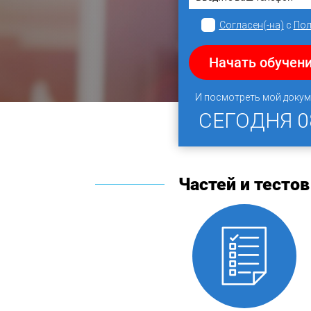
Согласен(-на)
с
Пол
Начать обучени
И посмотреть мой докум
СЕГОДНЯ
0
Частей и тестов