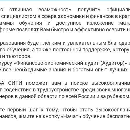
о отличная возможность получить официа
пециалистом в сфере экономики и финансов в крат
раммы обучения и доступное изложение мат
форме позволят Вам быстро и эффективно освоить 
бразования будет лёгким и увлекательным благода
го обучения, а также постоянной поддержке, котор
 и тьюторов.
курсу «Финансово-экономический аудит (Аудитор)»
е все необходимые знания и богатый опыт лучших 
БА СИТИ поможет вам в поиске высокооплачив
т содействие в трудоустройстве среди своих много
ёров в данной области по всей России и за рубежом
те первый шаг к тому, чтобы стать высокоопла
ансов, жмите на кнопку «Начать обучение бесплатн