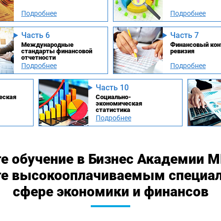
Подробнее
Подробнее
Часть 6
Часть 7
Международные
Финансовый кон
стандарты финансовой
ревизия
отчетности
Подробнее
Подробнее
Часть 10
еская
Социально-
экономическая
статистика
Подробнее
е обучение в Бизнес Академии 
те высокооплачиваемым специа
сфере экономики и финансов