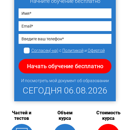
Начните обучение бесплатно
Согласен(-на)
с
Политикой
и
Офертой
Начать обучение бесплатно
И посмотреть мой документ об образовании
СЕГОДНЯ
06.08.2026
Частей и
Объем
Стоимость
тестов
курса
курса