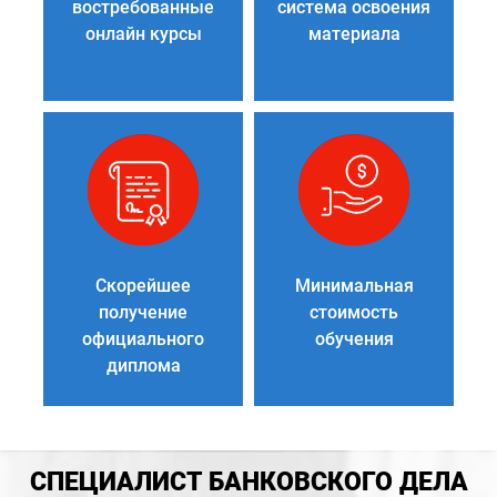
востребованные
система освоения
онлайн курсы
материала
Скорейшее
Минимальная
получение
стоимость
официального
обучения
диплома
СПЕЦИАЛИСТ БАНКОВСКОГО ДЕЛА