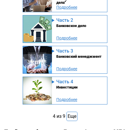
дела"
Подробнее
Часть 2
Банковское дело
Подробнее
Часть 3
Банковский менеджмент
Подробнее
Часть 4
Инвестиции
Подробнее
4
из
9
Еще