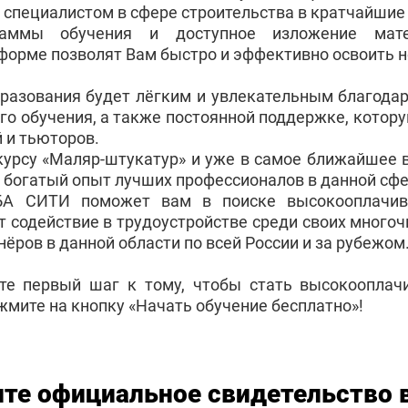
пециалистом в сфере строительства в кратчайшие 
раммы обучения и доступное изложение мат
форме позволят Вам быстро и эффективно освоить 
бразования будет лёгким и увлекательным благода
го обучения, а также постоянной поддержке, котор
 и тьюторов.
курсу «Маляр-штукатур» и уже в самое ближайшее 
 богатый опыт лучших профессионалов в данной сфе
БА СИТИ поможет вам в поиске высокооплачив
т содействие в трудоустройстве среди своих много
ёров в данной области по всей России и за рубежом
те первый шаг к тому, чтобы стать высокоопла
жмите на кнопку «Начать обучение бесплатно»!
те официальное свидетельство 