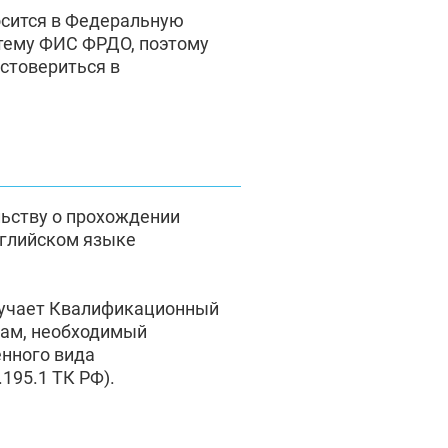
осится в Федеральную
тему ФИС ФРДО, поэтому
стовериться в
льству о прохождении
нглийском языке
лучает Квалификационный
там, необходимый
енного вида
195.1 ТК РФ).