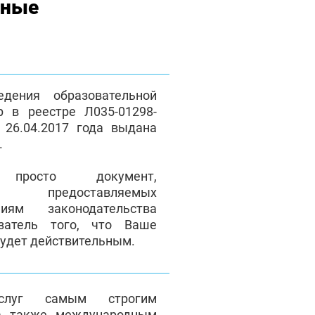
нные
дения образовательной
р в реестре Л035-01298-
 26.04.2017 года выдана
ы.
осто документ,
ие предоставляемых
иям законодательства
затель того, что Ваше
будет действительным.
услуг самым строгим
а также международным