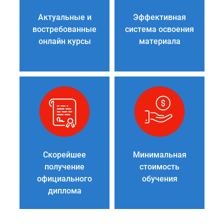
Актуальные и
Эффективная
востребованные
система освоения
онлайн курсы
материала
Скорейшее
Минимальная
получение
стоимость
официального
обучения
диплома