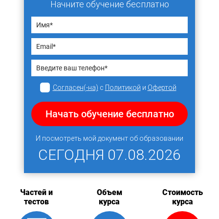
Начните обучение бесплатно
Согласен(-на)
с
Политикой
и
Офертой
Начать обучение бесплатно
И посмотреть мой документ об образовании
СЕГОДНЯ
07.08.2026
Частей и
Объем
Стоимость
тестов
курса
курса