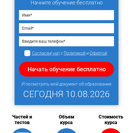
Начните обучение бесплатно
Согласен(-на)
с
Политикой
и
Офертой
Начать обучение бесплатно
И посмотреть мой документ об образовании
СЕГОДНЯ
10.08.2026
Частей и
Объем
Стоимость
тестов
курса
курса