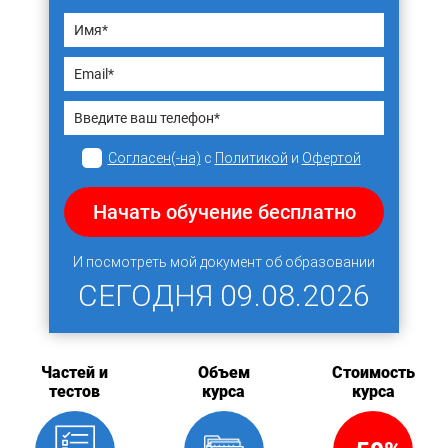
Согласен(-на)
с
Политикой
и
Офертой
Начать обучение бесплатно
И посмотреть мой документ об образовании
СЕГОДНЯ
09.08.2026
Частей и
Объем
Стоимость
тестов
курса
курса