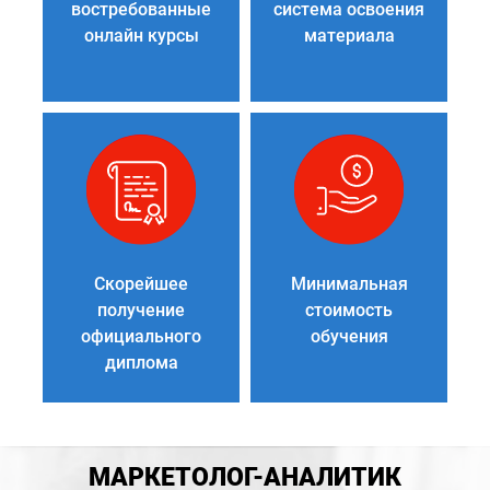
востребованные
система освоения
онлайн курсы
материала
Скорейшее
Минимальная
получение
стоимость
официального
обучения
диплома
МАРКЕТОЛОГ-АНАЛИТИК