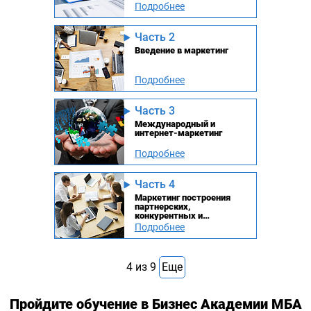
Подробнее
Часть 2
Введение в маркетинг
Подробнее
Часть 3
Международный и
интернет-маркетинг
Подробнее
Часть 4
Маркетинг построения
партнерских,
конкурентных и
клиентских отношений
Подробнее
4
из
9
Еще
Пройдите обучение в Бизнес Академии МБА