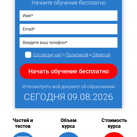
Начните обучение бесплатно
Согласен(-на)
с
Политикой
и
Офертой
Начать обучение бесплатно
И посмотреть мой документ об образовании
СЕГОДНЯ
09.08.2026
Частей и
Объем
Стоимость
тестов
курса
курса