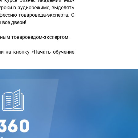
м курсе Бизнес Академии МБА
уроки в аудиорежиме, выделять
фессию товароведа-эксперта. С
все двери!
льным товароведом-экспертом.
и на кнопку «Начать обучение