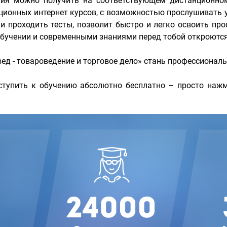
ания можно получить на соответствующем дистанционно
ионных интернет курсов, с возможностью прослушивать 
 проходить тесты, позволит быстро и легко освоить про
учении и современными знаниями перед тобой откроются 
вед - товароведение и торговое дело» стань профессиона
тупить к обучению абсолютно бесплатно – просто нажм