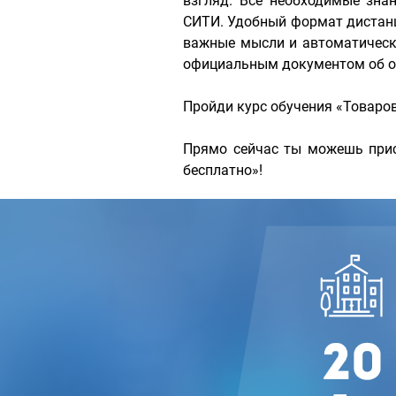
взгляд. Все необходимые зн
СИТИ. Удобный формат дистанц
важные мысли и автоматически
официальным документом об об
Пройди курс обучения «Товаро
Прямо сейчас ты можешь прис
бесплатно»!