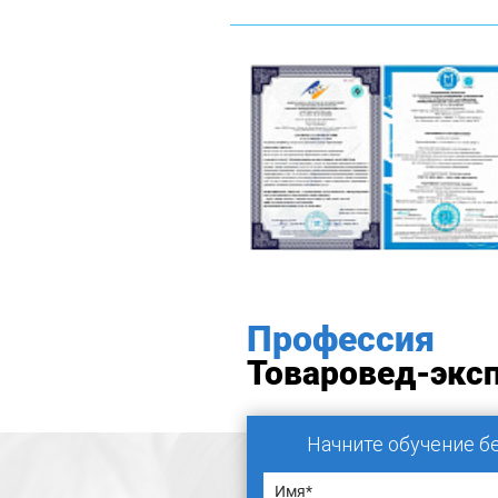
Профессия
Товаровед-экс
Начните обучение б