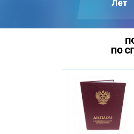
П
ПО С