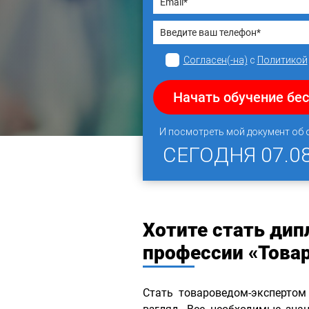
Согласен(-на)
с
Политикой
Начать обучение бе
И посмотреть мой документ об
СЕГОДНЯ
07.0
Хотите стать ди
профессии «Това
Стать товароведом-экспертом