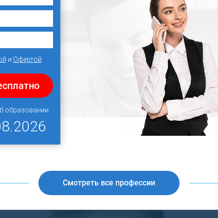
ой
и
Офертой
есплатно
об образовании
08.2026
Смотреть все профессии