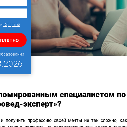
и
Офертой
сплатно
 образовании
8.2026
пломированным специалистом по
ровед-эксперт»?
 и получить профессию своей мечты не так сложно, ка