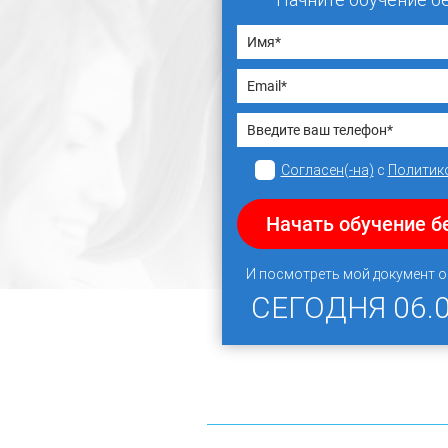
Согласен(-на)
с
Политик
Начать обучение б
И посмотреть мой документ 
СЕГОДНЯ
06.