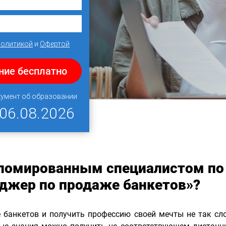
Политикой
и
Офертой
ние бесплатно
кумент об образовании
06.08.2026
пломированным специалистом по
джер по продаже банкетов»?
 банкетов и получить профессию своей мечты не так сло