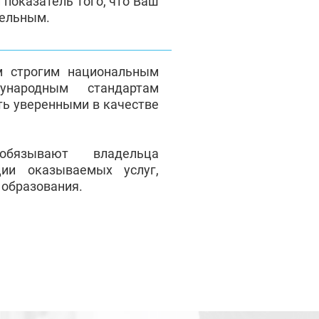
 показатель того, что Ваш
тельным.
м строгим национальным
народным стандартам
ть уверенными в качестве
обязывают владельца
ции оказываемых услуг,
 образования.