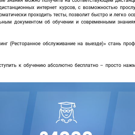
мые знания можно получить на соответствующем дистанц
истанционных интернет курсов, с возможностью прослу
матически проходить тесты, позволит быстро и легко о
льным документом об обучении и современными знаниям
ринг (Ресторанное обслуживание на выезде)» стань пр
тупить к обучению абсолютно бесплатно – просто нажм