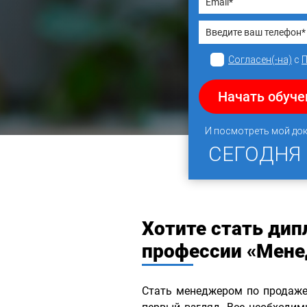
Согласен(-на)
с
Начать обуче
И посмотреть мой до
СЕГОДНЯ
Хотите стать ди
профессии «Мене
Стать менеджером по продаже