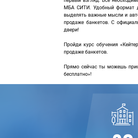
первый взгляд. Все необходи
МБА СИТИ. Удобный формат д
выделять важные мысли и авто
продаже банкетов. С официа
двери!
Пройди курс обучения «Кейте
продаже банкетов.
Прямо сейчас ты можешь прис
бесплатно»!