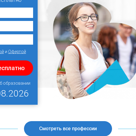
ой
и
Офертой
есплатно
об образовании
08.2026
Смотреть все профессии